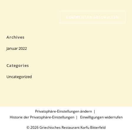
Adresse
Website-
ein
zum
URL
Kommentieren
ein
ein
(optional)
Archives
Januar 2022
Categories
Uncategorized
Privatsphäre-Einstellungen ändern
Historie der Privatsphäre-Einstellungen
Einwilligungen widerrufen
© 2026 Griechisches Restaurant Korfu Bitterfeld