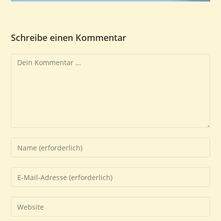
Schreibe einen Kommentar
Kommentar
Gib
deinen
Namen
Gib
oder
deine
Benutzernamen
E-
Gib
zum
Mail-
deine
Kommentieren