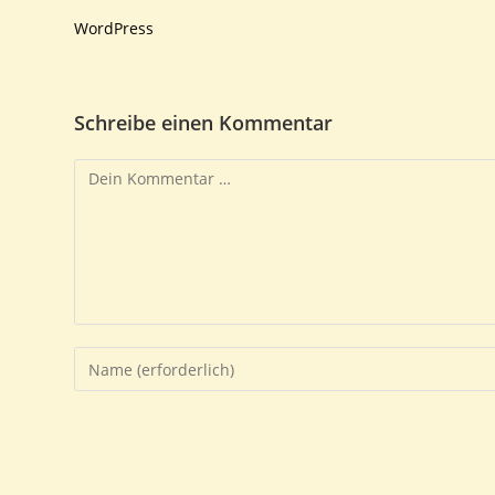
WordPress
Schreibe einen Kommentar
Kommentar
Gib
deinen
Namen
oder
Benutzernamen